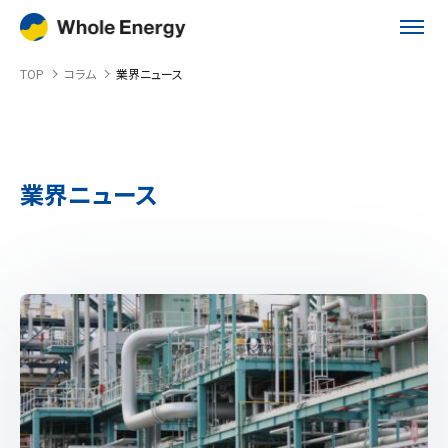
TOP
TOP
コラム
業界ニュース
サービス
非化石証書購入代行サービス
電気料金比較サービス
業界ニュース
再エネ導入コンサルティング
導入事例
再エネ導入事例
電力削減実績・事例
セミナー
コラム