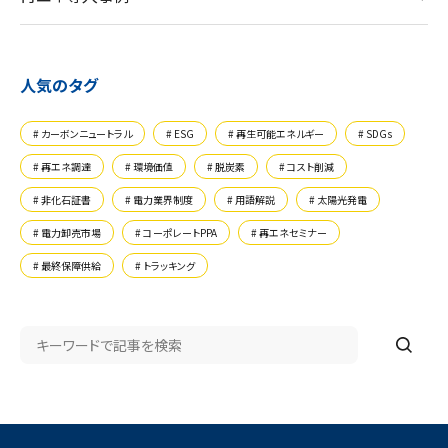
人気のタグ
カーボンニュートラル
ESG
再生可能エネルギー
SDGs
再エネ調達
環境価値
脱炭素
コスト削減
非化石証書
電力業界制度
用語解説
太陽光発電
電力卸売市場
コーポレートPPA
再エネセミナー
最終保障供給
トラッキング