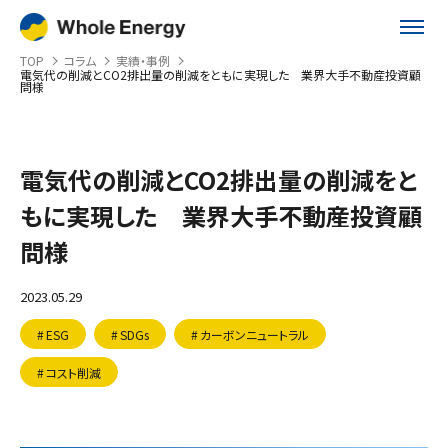
TOP
TOP
コラム
実績・事例
電気代の削減とCO2排出量の削減をともに実現した 業界大手不動産投資顧
問様
サービス
非化石証書購入代行サービス
電気代の削減とCO2排出量の削減をと
電気料金比較サービス
もに実現した 業界大手不動産投資顧
再エネ導入コンサルティング
問様
導入事例
2023.05.29
再エネ導入事例
ESG
SDGs
カーボンニュートラル
電力削減実績・事例
コスト削減
セミナー
コラム