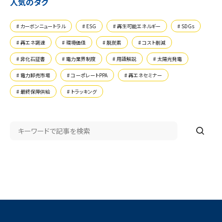
人気のタグ
カーボンニュートラル
ESG
再生可能エネルギー
SDGs
再エネ調達
環境価値
脱炭素
コスト削減
非化石証書
電力業界制度
用語解説
太陽光発電
電力卸売市場
コーポレートPPA
再エネセミナー
最終保障供給
トラッキング